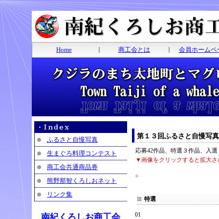
Home
｜
商工会とは
｜
会員ホームペ
第１３回ふるさと自慢写真
ふるさと自慢写真
応募42作品、特選３作品、入
生まぐろ料理コンテスト
▼画像をクリックすると拡大さ
商工会共通商品券
熊野那智くろしおネット
リンク集
特選
01
南紀くろしお商工会