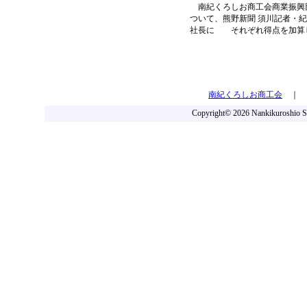
南紀くろしお商工会商業振興
ついて、熊野新聞 須川記者・紀
社長に それぞれ得点を加算
南紀くろしお商工会
｜
Copyright©
2026 Nankikuroshio So