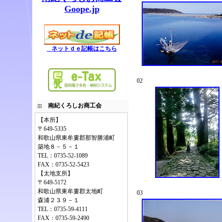
Goope.jp
ネットｄｅ記帳はこちら
02
南紀くろしお商工会
【本所】
〒649-5335
和歌山県東牟婁郡那智勝浦町
築地８－５－１
TEL：0735-52-1089
FAX：0735-52-5423
【太地支所】
〒649-5172
和歌山県東牟婁郡太地町
03
森浦２３９－１
TEL：0735-59-4111
FAX：0735-59-2490